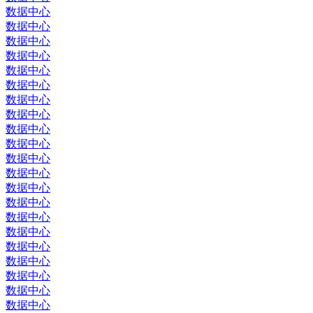
数据中心
数据中心
数据中心
数据中心
数据中心
数据中心
数据中心
数据中心
数据中心
数据中心
数据中心
数据中心
数据中心
数据中心
数据中心
数据中心
数据中心
数据中心
数据中心
数据中心
数据中心