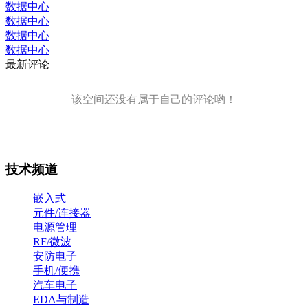
数据中心
数据中心
数据中心
数据中心
最新评论
该空间还没有属于自己的评论哟！
技术频道
嵌入式
元件/连接器
电源管理
RF/微波
安防电子
手机/便携
汽车电子
EDA与制造