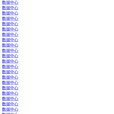
数据中心
数据中心
数据中心
数据中心
数据中心
数据中心
数据中心
数据中心
数据中心
数据中心
数据中心
数据中心
数据中心
数据中心
数据中心
数据中心
数据中心
数据中心
数据中心
数据中心
数据中心