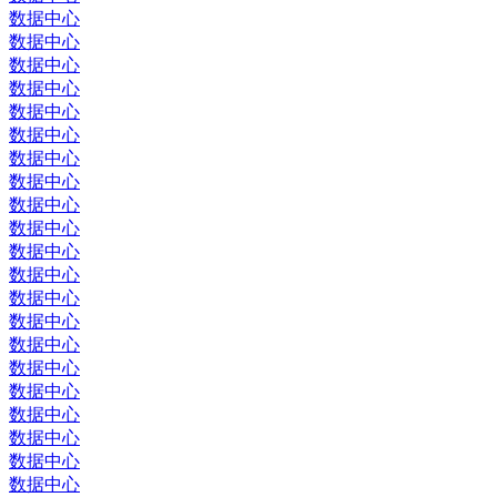
数据中心
数据中心
数据中心
数据中心
数据中心
数据中心
数据中心
数据中心
数据中心
数据中心
数据中心
数据中心
数据中心
数据中心
数据中心
数据中心
数据中心
数据中心
数据中心
数据中心
数据中心