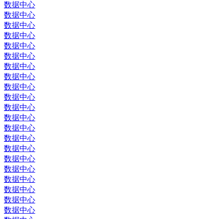
数据中心
数据中心
数据中心
数据中心
数据中心
数据中心
数据中心
数据中心
数据中心
数据中心
数据中心
数据中心
数据中心
数据中心
数据中心
数据中心
数据中心
数据中心
数据中心
数据中心
数据中心