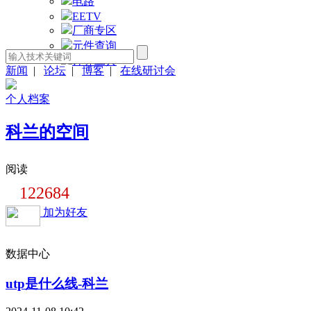
电路
EETV
厂商专区
元件查询
计算工具
新闻
|
论坛
|
博客
|
在线研讨会
个人档案
科兰的空间
阅读
122684
加为好友
数据中心
utp是什么线-科兰