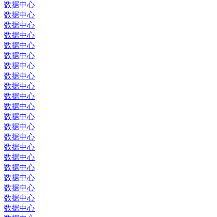
数据中心
数据中心
数据中心
数据中心
数据中心
数据中心
数据中心
数据中心
数据中心
数据中心
数据中心
数据中心
数据中心
数据中心
数据中心
数据中心
数据中心
数据中心
数据中心
数据中心
数据中心