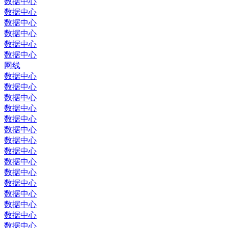
数据中心
数据中心
数据中心
数据中心
数据中心
数据中心
网线
数据中心
数据中心
数据中心
数据中心
数据中心
数据中心
数据中心
数据中心
数据中心
数据中心
数据中心
数据中心
数据中心
数据中心
数据中心