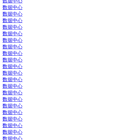
数据中心
数据中心
数据中心
数据中心
数据中心
数据中心
数据中心
数据中心
数据中心
数据中心
数据中心
数据中心
数据中心
数据中心
数据中心
数据中心
数据中心
数据中心
数据中心
数据中心
数据中心
数据中心