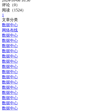
2024-10-08 10:30
评论（0）
阅读（1524）
1
文章分类
数据中心
网络布线
数据中心
数据中心
数据中心
数据中心
数据中心
数据中心
数据中心
数据中心
数据中心
数据中心
数据中心
数据中心
数据中心
数据中心
数据中心