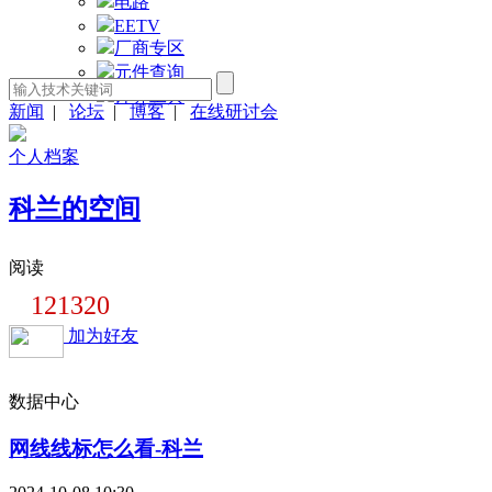
电路
EETV
厂商专区
元件查询
计算工具
新闻
|
论坛
|
博客
|
在线研讨会
个人档案
科兰的空间
阅读
121320
加为好友
数据中心
网线线标怎么看-科兰