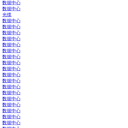
数据中心
数据中心
光缆
数据中心
数据中心
数据中心
数据中心
数据中心
数据中心
数据中心
数据中心
数据中心
数据中心
数据中心
数据中心
数据中心
数据中心
数据中心
数据中心
数据中心
数据中心