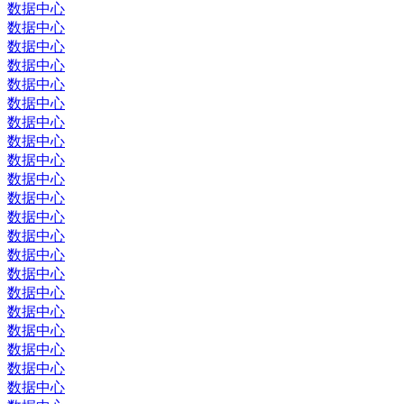
数据中心
数据中心
数据中心
数据中心
数据中心
数据中心
数据中心
数据中心
数据中心
数据中心
数据中心
数据中心
数据中心
数据中心
数据中心
数据中心
数据中心
数据中心
数据中心
数据中心
数据中心