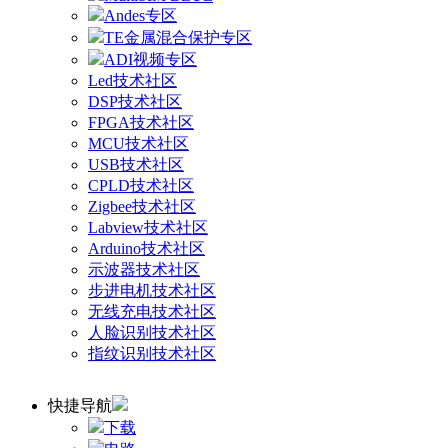
Andes专区
TE金属混合保护专区
ADI视频专区
Led技术社区
DSP技术社区
FPGA技术社区
MCU技术社区
USB技术社区
CPLD技术社区
Zigbee技术社区
Labview技术社区
Arduino技术社区
示波器技术社区
步进电机技术社区
无线充电技术社区
人脸识别技术社区
指纹识别技术社区
快捷导航
下载