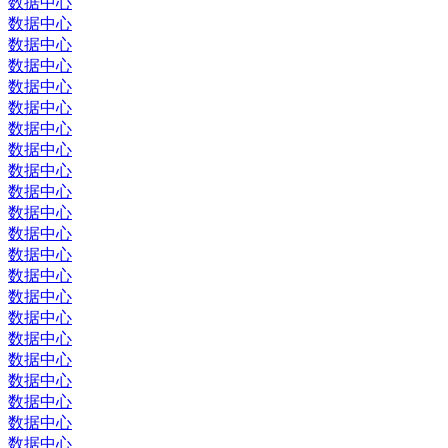
数据中心
数据中心
数据中心
数据中心
数据中心
数据中心
数据中心
数据中心
数据中心
数据中心
数据中心
数据中心
数据中心
数据中心
数据中心
数据中心
数据中心
数据中心
数据中心
数据中心
数据中心
数据中心