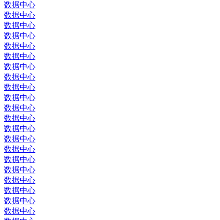
数据中心
数据中心
数据中心
数据中心
数据中心
数据中心
数据中心
数据中心
数据中心
数据中心
数据中心
数据中心
数据中心
数据中心
数据中心
数据中心
数据中心
数据中心
数据中心
数据中心
数据中心