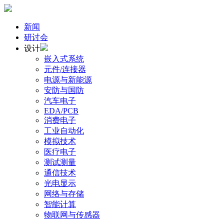
新闻
研讨会
设计
嵌入式系统
元件/连接器
电源与新能源
安防与国防
汽车电子
EDA/PCB
消费电子
工业自动化
模拟技术
医疗电子
测试测量
通信技术
光电显示
网络与存储
智能计算
物联网与传感器