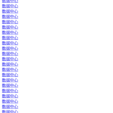
数据中心
数据中心
数据中心
数据中心
数据中心
数据中心
数据中心
数据中心
数据中心
数据中心
数据中心
数据中心
数据中心
数据中心
数据中心
数据中心
数据中心
数据中心
数据中心
数据中心
数据中心
数据中心