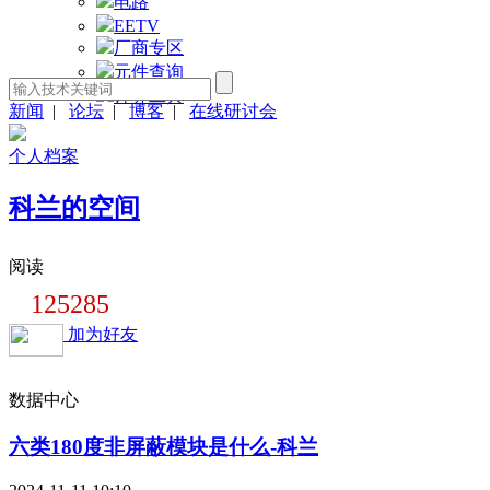
电路
EETV
厂商专区
元件查询
计算工具
新闻
|
论坛
|
博客
|
在线研讨会
个人档案
科兰的空间
阅读
125285
加为好友
数据中心
六类180度非屏蔽模块是什么-科兰