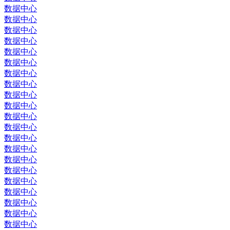
数据中心
数据中心
数据中心
数据中心
数据中心
数据中心
数据中心
数据中心
数据中心
数据中心
数据中心
数据中心
数据中心
数据中心
数据中心
数据中心
数据中心
数据中心
数据中心
数据中心
数据中心