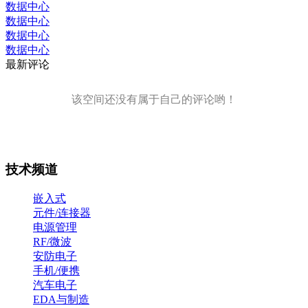
数据中心
数据中心
数据中心
数据中心
最新评论
该空间还没有属于自己的评论哟！
技术频道
嵌入式
元件/连接器
电源管理
RF/微波
安防电子
手机/便携
汽车电子
EDA与制造