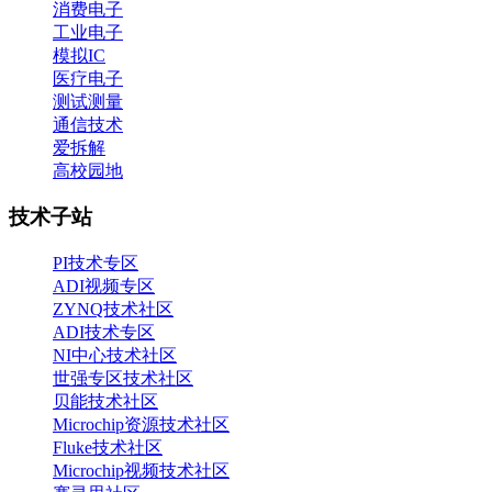
消费电子
工业电子
模拟IC
医疗电子
测试测量
通信技术
爱拆解
高校园地
技术子站
PI技术专区
ADI视频专区
ZYNQ技术社区
ADI技术专区
NI中心技术社区
世强专区技术社区
贝能技术社区
Microchip资源技术社区
Fluke技术社区
Microchip视频技术社区