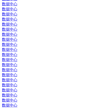
数据中心
数据中心
数据中心
数据中心
数据中心
数据中心
数据中心
数据中心
数据中心
数据中心
数据中心
数据中心
数据中心
数据中心
数据中心
数据中心
数据中心
数据中心
数据中心
数据中心
数据中心