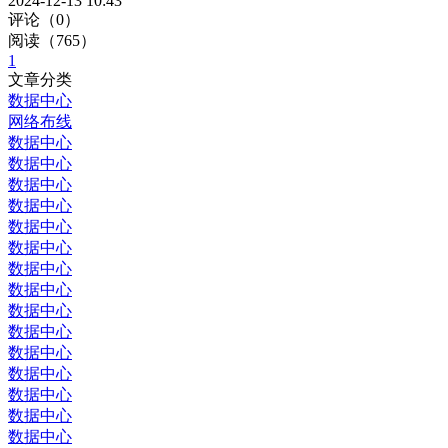
2024-12-13 10:43
评论（0）
阅读（765）
1
文章分类
数据中心
网络布线
数据中心
数据中心
数据中心
数据中心
数据中心
数据中心
数据中心
数据中心
数据中心
数据中心
数据中心
数据中心
数据中心
数据中心
数据中心