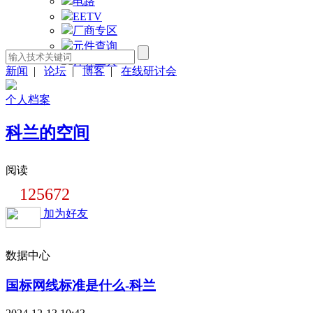
电路
EETV
厂商专区
元件查询
计算工具
新闻
|
论坛
|
博客
|
在线研讨会
个人档案
科兰的空间
阅读
125672
加为好友
数据中心
国标网线标准是什么-科兰