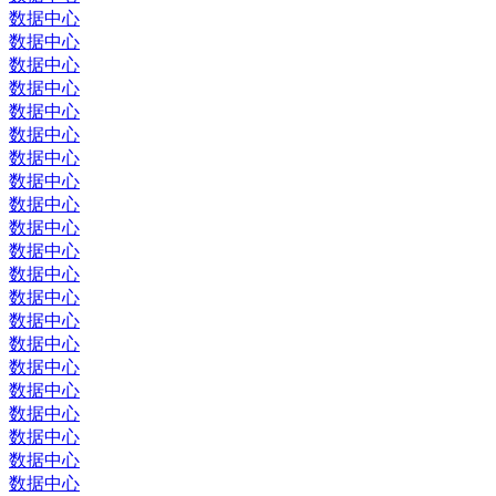
数据中心
数据中心
数据中心
数据中心
数据中心
数据中心
数据中心
数据中心
数据中心
数据中心
数据中心
数据中心
数据中心
数据中心
数据中心
数据中心
数据中心
数据中心
数据中心
数据中心
数据中心