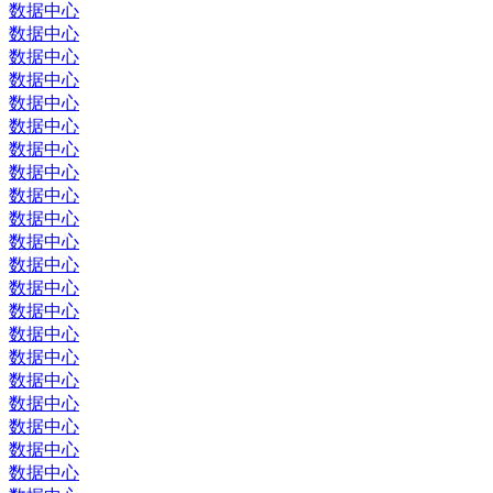
数据中心
数据中心
数据中心
数据中心
数据中心
数据中心
数据中心
数据中心
数据中心
数据中心
数据中心
数据中心
数据中心
数据中心
数据中心
数据中心
数据中心
数据中心
数据中心
数据中心
数据中心