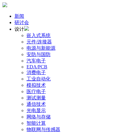
新闻
研讨会
设计
嵌入式系统
元件/连接器
电源与新能源
安防与国防
汽车电子
EDA/PCB
消费电子
工业自动化
模拟技术
医疗电子
测试测量
通信技术
光电显示
网络与存储
智能计算
物联网与传感器