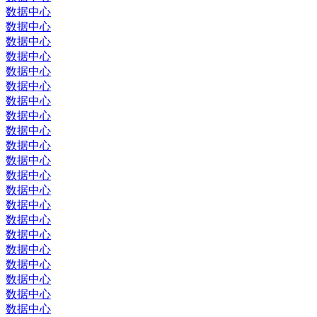
数据中心
数据中心
数据中心
数据中心
数据中心
数据中心
数据中心
数据中心
数据中心
数据中心
数据中心
数据中心
数据中心
数据中心
数据中心
数据中心
数据中心
数据中心
数据中心
数据中心
数据中心