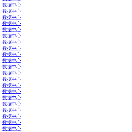
数据中心
数据中心
数据中心
数据中心
数据中心
数据中心
数据中心
数据中心
数据中心
数据中心
数据中心
数据中心
数据中心
数据中心
数据中心
数据中心
数据中心
数据中心
数据中心
数据中心
数据中心