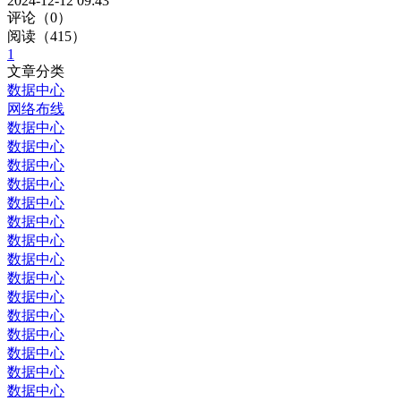
2024-12-12 09:43
评论（0）
阅读（415）
1
文章分类
数据中心
网络布线
数据中心
数据中心
数据中心
数据中心
数据中心
数据中心
数据中心
数据中心
数据中心
数据中心
数据中心
数据中心
数据中心
数据中心
数据中心