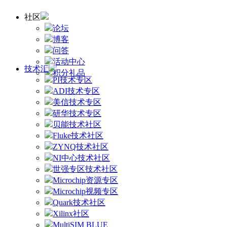
社区
论坛
博客
问答
活动中心
技术汇
积分礼品
PI技术专区
ADI技术专区
美信技术专区
研华技术专区
贝能技术社区
Fluke技术社区
ZYNQ技术社区
NI中心技术社区
世强专区技术社区
Microchip资源专区
Microchip视频专区
Quark技术社区
Xilinx社区
MultiSIM BLUE