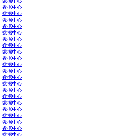
数据中心
数据中心
数据中心
数据中心
数据中心
数据中心
数据中心
数据中心
数据中心
数据中心
数据中心
数据中心
数据中心
数据中心
数据中心
数据中心
数据中心
数据中心
数据中心
数据中心
数据中心
数据中心