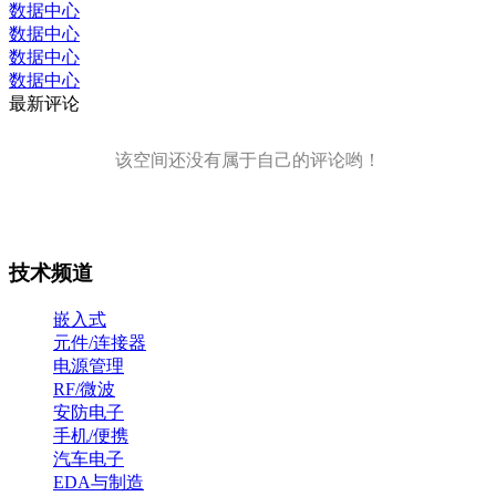
数据中心
数据中心
数据中心
数据中心
最新评论
该空间还没有属于自己的评论哟！
技术频道
嵌入式
元件/连接器
电源管理
RF/微波
安防电子
手机/便携
汽车电子
EDA与制造