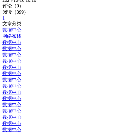
2024-10-16 10:10
评论（0）
阅读（399）
1
文章分类
数据中心
网络布线
数据中心
数据中心
数据中心
数据中心
数据中心
数据中心
数据中心
数据中心
数据中心
数据中心
数据中心
数据中心
数据中心
数据中心
数据中心