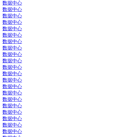
数据中心
数据中心
数据中心
数据中心
数据中心
数据中心
数据中心
数据中心
数据中心
数据中心
数据中心
数据中心
数据中心
数据中心
数据中心
数据中心
数据中心
数据中心
数据中心
数据中心
数据中心