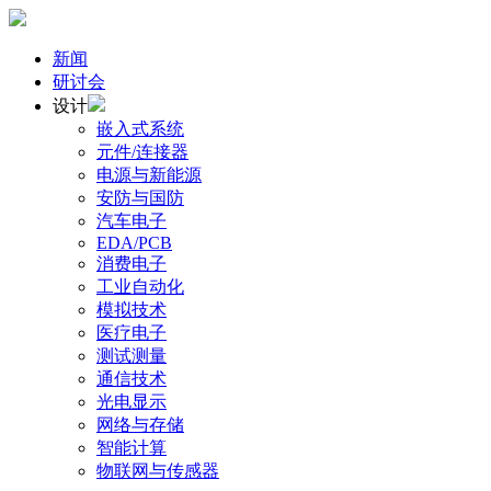
新闻
研讨会
设计
嵌入式系统
元件/连接器
电源与新能源
安防与国防
汽车电子
EDA/PCB
消费电子
工业自动化
模拟技术
医疗电子
测试测量
通信技术
光电显示
网络与存储
智能计算
物联网与传感器