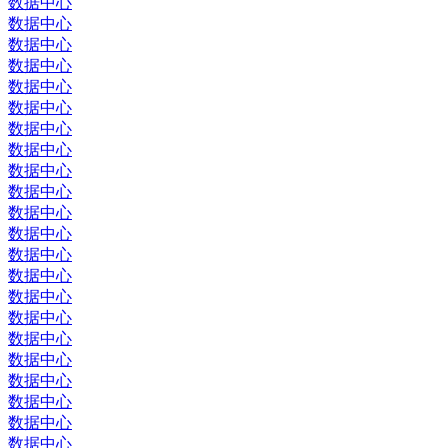
数据中心
数据中心
数据中心
数据中心
数据中心
数据中心
数据中心
数据中心
数据中心
数据中心
数据中心
数据中心
数据中心
数据中心
数据中心
数据中心
数据中心
数据中心
数据中心
数据中心
数据中心
数据中心