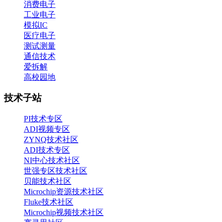
消费电子
工业电子
模拟IC
医疗电子
测试测量
通信技术
爱拆解
高校园地
技术子站
PI技术专区
ADI视频专区
ZYNQ技术社区
ADI技术专区
NI中心技术社区
世强专区技术社区
贝能技术社区
Microchip资源技术社区
Fluke技术社区
Microchip视频技术社区