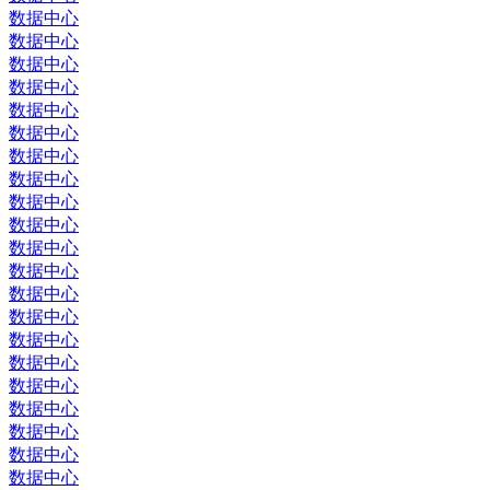
数据中心
数据中心
数据中心
数据中心
数据中心
数据中心
数据中心
数据中心
数据中心
数据中心
数据中心
数据中心
数据中心
数据中心
数据中心
数据中心
数据中心
数据中心
数据中心
数据中心
数据中心