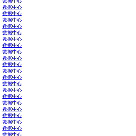
数据中心
数据中心
数据中心
数据中心
数据中心
数据中心
数据中心
数据中心
数据中心
数据中心
数据中心
数据中心
数据中心
数据中心
数据中心
数据中心
数据中心
数据中心
数据中心
数据中心
数据中心
数据中心