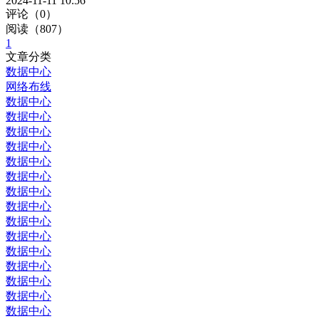
2024-11-11 10:56
评论（0）
阅读（807）
1
文章分类
数据中心
网络布线
数据中心
数据中心
数据中心
数据中心
数据中心
数据中心
数据中心
数据中心
数据中心
数据中心
数据中心
数据中心
数据中心
数据中心
数据中心