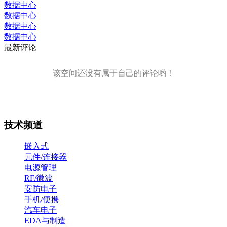
数据中心
数据中心
数据中心
数据中心
最新评论
该空间还没有属于自己的评论哟！
技术频道
嵌入式
元件/连接器
电源管理
RF/微波
安防电子
手机/便携
汽车电子
EDA与制造