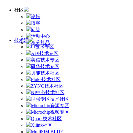
社区
论坛
博客
问答
活动中心
技术汇
积分礼品
PI技术专区
ADI技术专区
美信技术专区
研华技术专区
贝能技术社区
Fluke技术社区
ZYNQ技术社区
NI中心技术社区
世强专区技术社区
Microchip资源专区
Microchip视频专区
Quark技术社区
Xilinx社区
MultiSIM BLUE