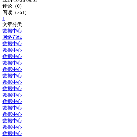
2024-10-28 09:51
评论（0）
阅读（361）
1
文章分类
数据中心
网络布线
数据中心
数据中心
数据中心
数据中心
数据中心
数据中心
数据中心
数据中心
数据中心
数据中心
数据中心
数据中心
数据中心
数据中心
数据中心