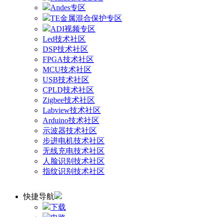
Andes专区
TE金属混合保护专区
ADI视频专区
Led技术社区
DSP技术社区
FPGA技术社区
MCU技术社区
USB技术社区
CPLD技术社区
Zigbee技术社区
Labview技术社区
Arduino技术社区
示波器技术社区
步进电机技术社区
无线充电技术社区
人脸识别技术社区
指纹识别技术社区
快捷导航
下载