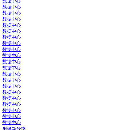
数据中心
数据中心
数据中心
数据中心
数据中心
数据中心
数据中心
数据中心
数据中心
数据中心
数据中心
数据中心
数据中心
数据中心
数据中心
数据中心
数据中心
数据中心
数据中心
数据中心
数据中心
创建新分类