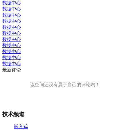
数据中心
数据中心
数据中心
数据中心
数据中心
数据中心
数据中心
数据中心
数据中心
数据中心
数据中心
最新评论
该空间还没有属于自己的评论哟！
技术频道
嵌入式