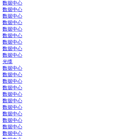
数据中心
数据中心
数据中心
数据中心
数据中心
数据中心
数据中心
数据中心
数据中心
光缆
数据中心
数据中心
数据中心
数据中心
数据中心
数据中心
数据中心
数据中心
数据中心
数据中心
数据中心