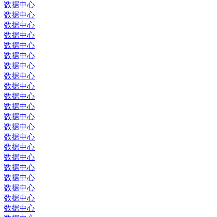
数据中心
数据中心
数据中心
数据中心
数据中心
数据中心
数据中心
数据中心
数据中心
数据中心
数据中心
数据中心
数据中心
数据中心
数据中心
数据中心
数据中心
数据中心
数据中心
数据中心
数据中心