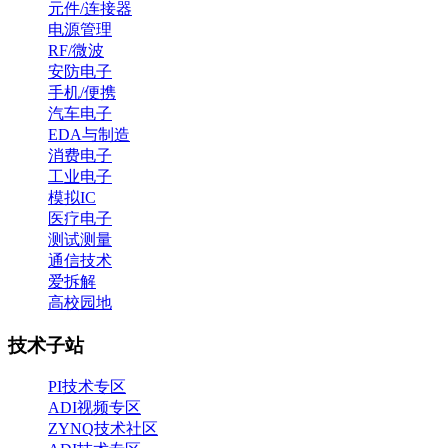
元件/连接器
电源管理
RF/微波
安防电子
手机/便携
汽车电子
EDA与制造
消费电子
工业电子
模拟IC
医疗电子
测试测量
通信技术
爱拆解
高校园地
技术子站
PI技术专区
ADI视频专区
ZYNQ技术社区