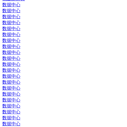
数据中心
数据中心
数据中心
数据中心
数据中心
数据中心
数据中心
数据中心
数据中心
数据中心
数据中心
数据中心
数据中心
数据中心
数据中心
数据中心
数据中心
数据中心
数据中心
数据中心
数据中心