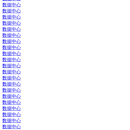
数据中心
数据中心
数据中心
数据中心
数据中心
数据中心
数据中心
数据中心
数据中心
数据中心
数据中心
数据中心
数据中心
数据中心
数据中心
数据中心
数据中心
数据中心
数据中心
数据中心
数据中心