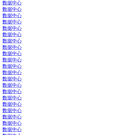
数据中心
数据中心
数据中心
数据中心
数据中心
数据中心
数据中心
数据中心
数据中心
数据中心
数据中心
数据中心
数据中心
数据中心
数据中心
数据中心
数据中心
数据中心
数据中心
数据中心
数据中心