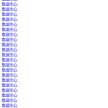
数据中心
数据中心
数据中心
数据中心
数据中心
数据中心
数据中心
数据中心
数据中心
数据中心
数据中心
数据中心
数据中心
数据中心
数据中心
数据中心
数据中心
数据中心
数据中心
数据中心
数据中心