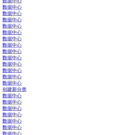
数据中心
数据中心
数据中心
数据中心
数据中心
数据中心
数据中心
数据中心
数据中心
数据中心
数据中心
数据中心
数据中心
数据中心
创建新分类
数据中心
数据中心
数据中心
数据中心
数据中心
数据中心
数据中心