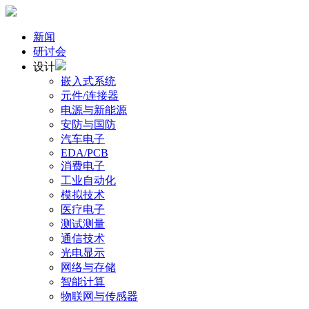
新闻
研讨会
设计
嵌入式系统
元件/连接器
电源与新能源
安防与国防
汽车电子
EDA/PCB
消费电子
工业自动化
模拟技术
医疗电子
测试测量
通信技术
光电显示
网络与存储
智能计算
物联网与传感器