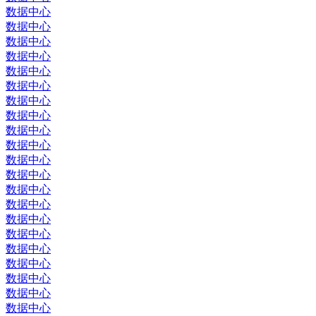
数据中心
数据中心
数据中心
数据中心
数据中心
数据中心
数据中心
数据中心
数据中心
数据中心
数据中心
数据中心
数据中心
数据中心
数据中心
数据中心
数据中心
数据中心
数据中心
数据中心
数据中心