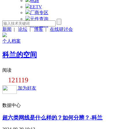
电路
EETV
厂商专区
元件查询
计算工具
新闻
|
论坛
|
博客
|
在线研讨会
个人档案
科兰的空间
阅读
121119
加为好友
数据中心
超六类网线是什么样的？如何分辨？-科兰