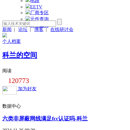
电路
EETV
厂商专区
元件查询
计算工具
新闻
|
论坛
|
博客
|
在线研讨会
个人档案
科兰的空间
阅读
120773
加为好友
数据中心
六类非屏蔽网线满足fcc认证吗-科兰