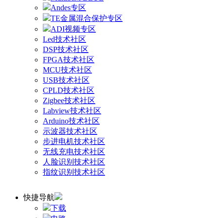
Andes专区
TE金属混合保护专区
ADI视频专区
Led技术社区
DSP技术社区
FPGA技术社区
MCU技术社区
USB技术社区
CPLD技术社区
Zigbee技术社区
Labview技术社区
Arduino技术社区
示波器技术社区
步进电机技术社区
无线充电技术社区
人脸识别技术社区
指纹识别技术社区
快捷导航
下载