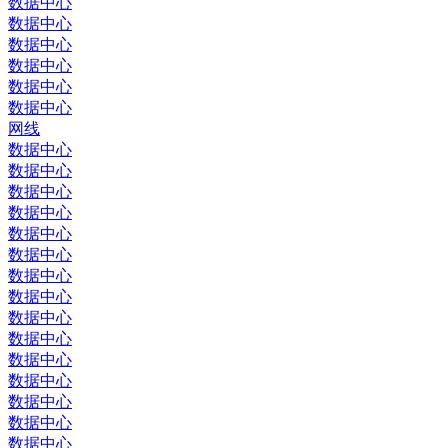
数据中心
数据中心
数据中心
数据中心
数据中心
数据中心
网线
数据中心
数据中心
数据中心
数据中心
数据中心
数据中心
数据中心
数据中心
数据中心
数据中心
数据中心
数据中心
数据中心
数据中心
数据中心