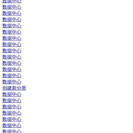
数据中心
数据中心
数据中心
数据中心
数据中心
数据中心
数据中心
数据中心
数据中心
数据中心
数据中心
数据中心
数据中心
数据中心
创建新分类
数据中心
数据中心
数据中心
数据中心
数据中心
数据中心
数据中心