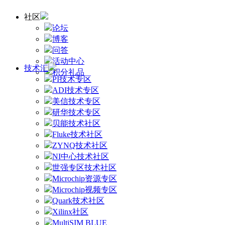
社区
论坛
博客
问答
活动中心
技术汇
积分礼品
PI技术专区
ADI技术专区
美信技术专区
研华技术专区
贝能技术社区
Fluke技术社区
ZYNQ技术社区
NI中心技术社区
世强专区技术社区
Microchip资源专区
Microchip视频专区
Quark技术社区
Xilinx社区
MultiSIM BLUE