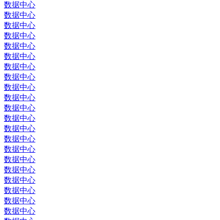
数据中心
数据中心
数据中心
数据中心
数据中心
数据中心
数据中心
数据中心
数据中心
数据中心
数据中心
数据中心
数据中心
数据中心
数据中心
数据中心
数据中心
数据中心
数据中心
数据中心
数据中心