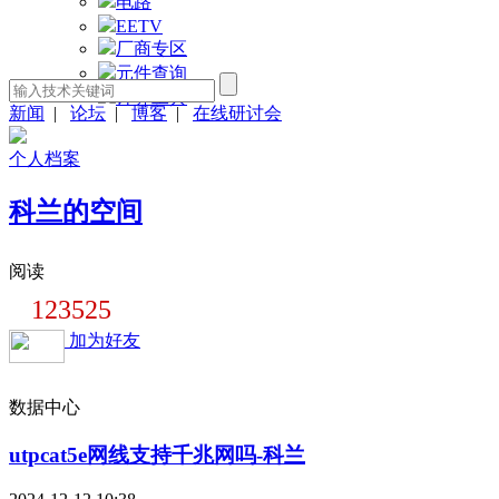
电路
EETV
厂商专区
元件查询
计算工具
新闻
|
论坛
|
博客
|
在线研讨会
个人档案
科兰的空间
阅读
123525
加为好友
数据中心
utpcat5e网线支持千兆网吗-科兰