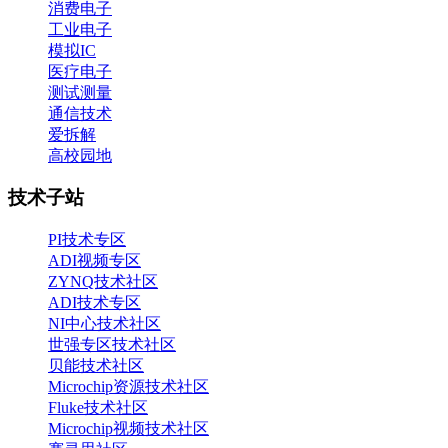
消费电子
工业电子
模拟IC
医疗电子
测试测量
通信技术
爱拆解
高校园地
技术子站
PI技术专区
ADI视频专区
ZYNQ技术社区
ADI技术专区
NI中心技术社区
世强专区技术社区
贝能技术社区
Microchip资源技术社区
Fluke技术社区
Microchip视频技术社区