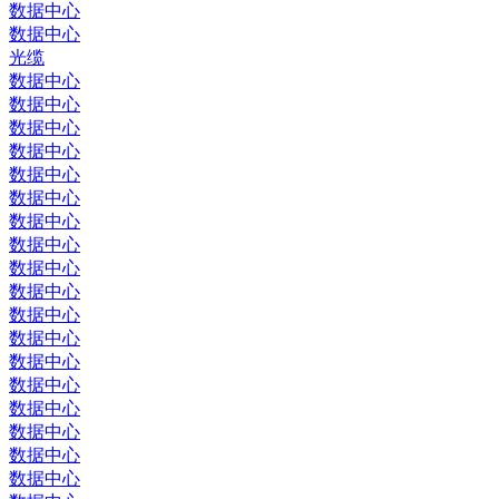
数据中心
数据中心
光缆
数据中心
数据中心
数据中心
数据中心
数据中心
数据中心
数据中心
数据中心
数据中心
数据中心
数据中心
数据中心
数据中心
数据中心
数据中心
数据中心
数据中心
数据中心