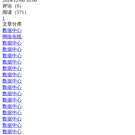
2024-12-06 10:00
评论（0）
阅读（571）
1
文章分类
数据中心
网络布线
数据中心
数据中心
数据中心
数据中心
数据中心
数据中心
数据中心
数据中心
数据中心
数据中心
数据中心
数据中心
数据中心
数据中心
数据中心