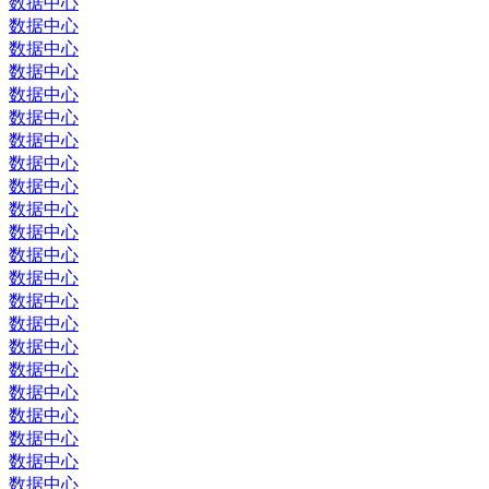
数据中心
数据中心
数据中心
数据中心
数据中心
数据中心
数据中心
数据中心
数据中心
数据中心
数据中心
数据中心
数据中心
数据中心
数据中心
数据中心
数据中心
数据中心
数据中心
数据中心
数据中心
数据中心