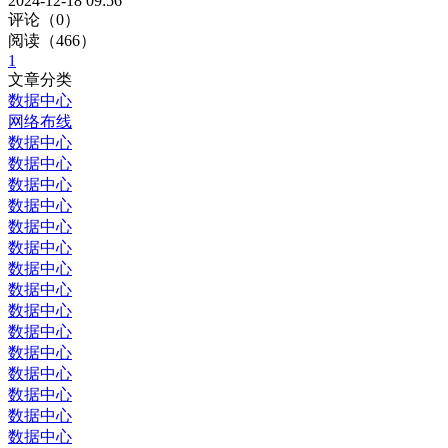
2024-12-18 09:56
评论（0）
阅读（466）
1
文章分类
数据中心
网络布线
数据中心
数据中心
数据中心
数据中心
数据中心
数据中心
数据中心
数据中心
数据中心
数据中心
数据中心
数据中心
数据中心
数据中心
数据中心