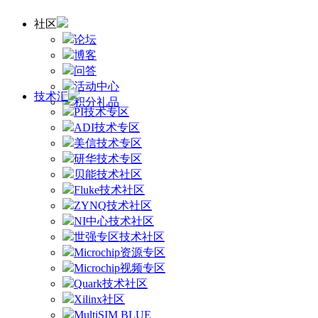
社区
论坛
博客
问答
活动中心
技术汇
积分礼品
PI技术专区
ADI技术专区
美信技术专区
研华技术专区
贝能技术社区
Fluke技术社区
ZYNQ技术社区
NI中心技术社区
世强专区技术社区
Microchip资源专区
Microchip视频专区
Quark技术社区
Xilinx社区
MultiSIM BLUE