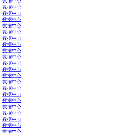
数据中心
数据中心
数据中心
数据中心
数据中心
数据中心
数据中心
数据中心
数据中心
数据中心
数据中心
数据中心
数据中心
数据中心
数据中心
数据中心
数据中心
数据中心
数据中心
数据中心
数据中心
数据中心