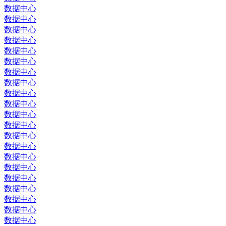
数据中心
数据中心
数据中心
数据中心
数据中心
数据中心
数据中心
数据中心
数据中心
数据中心
数据中心
数据中心
数据中心
数据中心
数据中心
数据中心
数据中心
数据中心
数据中心
数据中心
数据中心