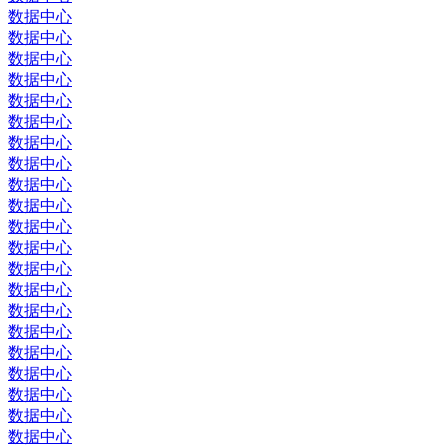
数据中心
数据中心
数据中心
数据中心
数据中心
数据中心
数据中心
数据中心
数据中心
数据中心
数据中心
数据中心
数据中心
数据中心
数据中心
数据中心
数据中心
数据中心
数据中心
数据中心
数据中心