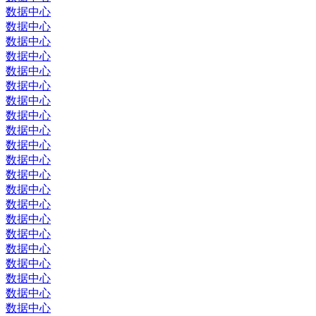
数据中心
数据中心
数据中心
数据中心
数据中心
数据中心
数据中心
数据中心
数据中心
数据中心
数据中心
数据中心
数据中心
数据中心
数据中心
数据中心
数据中心
数据中心
数据中心
数据中心
数据中心