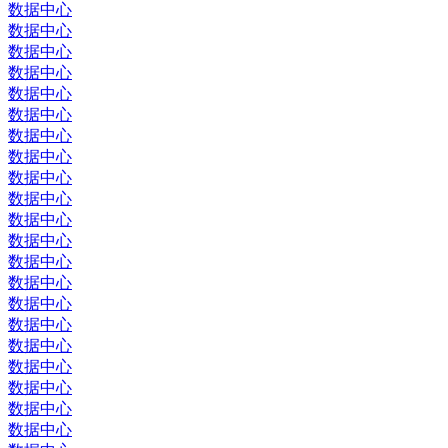
数据中心
数据中心
数据中心
数据中心
数据中心
数据中心
数据中心
数据中心
数据中心
数据中心
数据中心
数据中心
数据中心
数据中心
数据中心
数据中心
数据中心
数据中心
数据中心
数据中心
数据中心