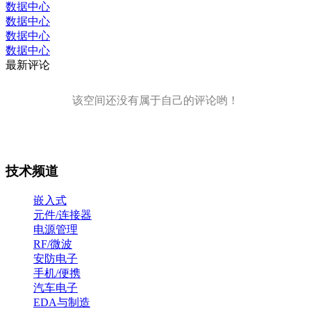
数据中心
数据中心
数据中心
数据中心
最新评论
该空间还没有属于自己的评论哟！
技术频道
嵌入式
元件/连接器
电源管理
RF/微波
安防电子
手机/便携
汽车电子
EDA与制造