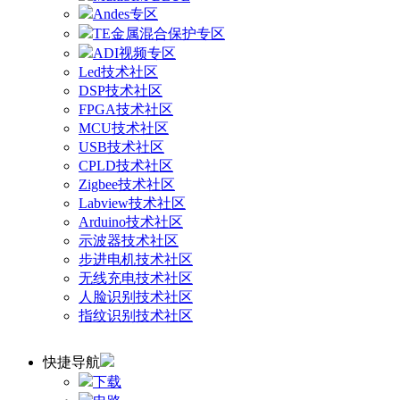
Andes专区
TE金属混合保护专区
ADI视频专区
Led技术社区
DSP技术社区
FPGA技术社区
MCU技术社区
USB技术社区
CPLD技术社区
Zigbee技术社区
Labview技术社区
Arduino技术社区
示波器技术社区
步进电机技术社区
无线充电技术社区
人脸识别技术社区
指纹识别技术社区
快捷导航
下载