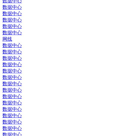
数据中心
数据中心
数据中心
数据中心
数据中心
数据中心
网线
数据中心
数据中心
数据中心
数据中心
数据中心
数据中心
数据中心
数据中心
数据中心
数据中心
数据中心
数据中心
数据中心
数据中心
数据中心