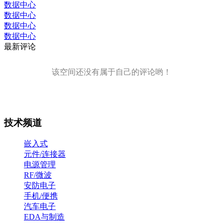
数据中心
数据中心
数据中心
数据中心
最新评论
该空间还没有属于自己的评论哟！
技术频道
嵌入式
元件/连接器
电源管理
RF/微波
安防电子
手机/便携
汽车电子
EDA与制造