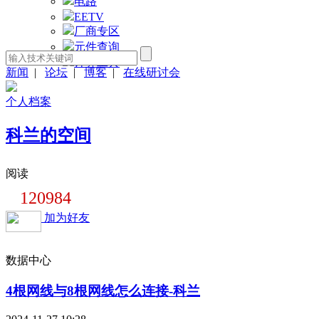
电路
EETV
厂商专区
元件查询
计算工具
新闻
|
论坛
|
博客
|
在线研讨会
个人档案
科兰的空间
阅读
120984
加为好友
数据中心
4根网线与8根网线怎么连接-科兰