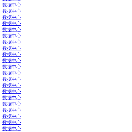
数据中心
数据中心
数据中心
数据中心
数据中心
数据中心
数据中心
数据中心
数据中心
数据中心
数据中心
数据中心
数据中心
数据中心
数据中心
数据中心
数据中心
数据中心
数据中心
数据中心
数据中心