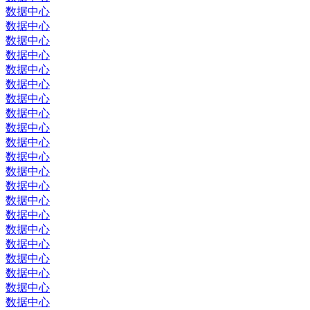
数据中心
数据中心
数据中心
数据中心
数据中心
数据中心
数据中心
数据中心
数据中心
数据中心
数据中心
数据中心
数据中心
数据中心
数据中心
数据中心
数据中心
数据中心
数据中心
数据中心
数据中心