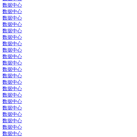
数据中心
数据中心
数据中心
数据中心
数据中心
数据中心
数据中心
数据中心
数据中心
数据中心
数据中心
数据中心
数据中心
数据中心
数据中心
数据中心
数据中心
数据中心
数据中心
数据中心
数据中心