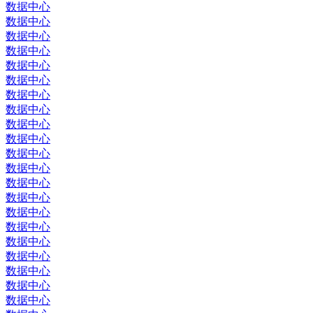
数据中心
数据中心
数据中心
数据中心
数据中心
数据中心
数据中心
数据中心
数据中心
数据中心
数据中心
数据中心
数据中心
数据中心
数据中心
数据中心
数据中心
数据中心
数据中心
数据中心
数据中心