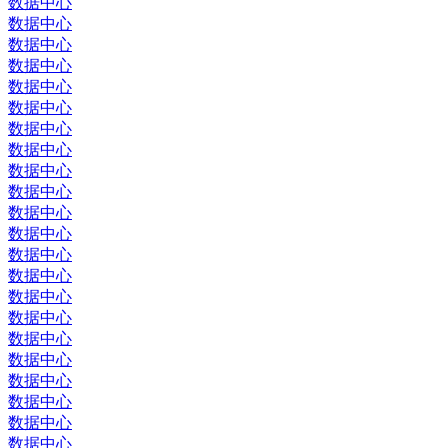
数据中心
数据中心
数据中心
数据中心
数据中心
数据中心
数据中心
数据中心
数据中心
数据中心
数据中心
数据中心
数据中心
数据中心
数据中心
数据中心
数据中心
数据中心
数据中心
数据中心
数据中心
数据中心