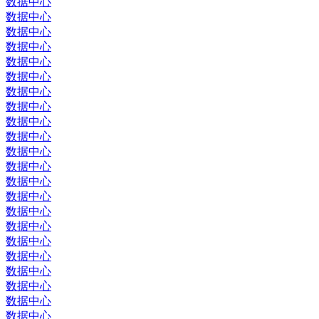
数据中心
数据中心
数据中心
数据中心
数据中心
数据中心
数据中心
数据中心
数据中心
数据中心
数据中心
数据中心
数据中心
数据中心
数据中心
数据中心
数据中心
数据中心
数据中心
数据中心
数据中心
数据中心