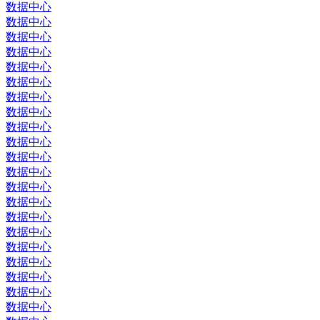
数据中心
数据中心
数据中心
数据中心
数据中心
数据中心
数据中心
数据中心
数据中心
数据中心
数据中心
数据中心
数据中心
数据中心
数据中心
数据中心
数据中心
数据中心
数据中心
数据中心
数据中心