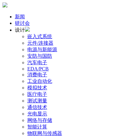
新闻
研讨会
设计
嵌入式系统
元件/连接器
电源与新能源
安防与国防
汽车电子
EDA/PCB
消费电子
工业自动化
模拟技术
医疗电子
测试测量
通信技术
光电显示
网络与存储
智能计算
物联网与传感器