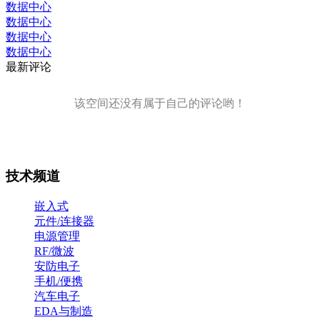
数据中心
数据中心
数据中心
数据中心
最新评论
该空间还没有属于自己的评论哟！
技术频道
嵌入式
元件/连接器
电源管理
RF/微波
安防电子
手机/便携
汽车电子
EDA与制造