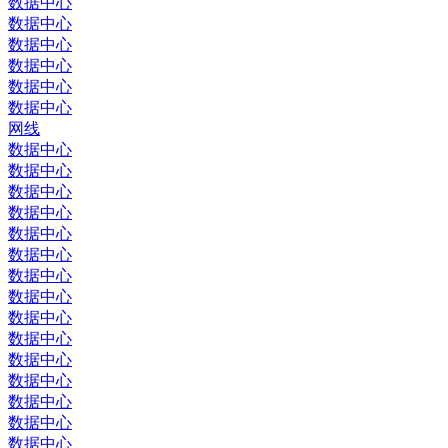
数据中心
数据中心
数据中心
数据中心
数据中心
数据中心
网线
数据中心
数据中心
数据中心
数据中心
数据中心
数据中心
数据中心
数据中心
数据中心
数据中心
数据中心
数据中心
数据中心
数据中心
数据中心