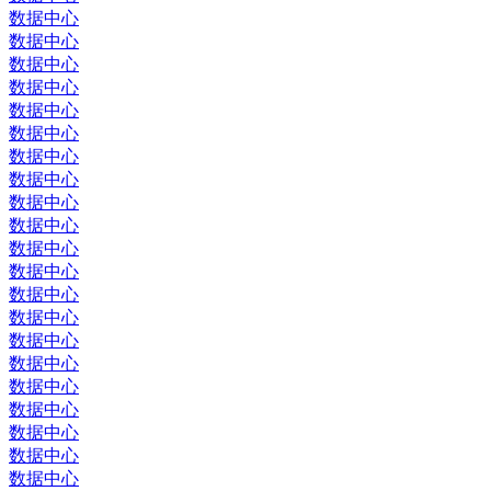
数据中心
数据中心
数据中心
数据中心
数据中心
数据中心
数据中心
数据中心
数据中心
数据中心
数据中心
数据中心
数据中心
数据中心
数据中心
数据中心
数据中心
数据中心
数据中心
数据中心
数据中心