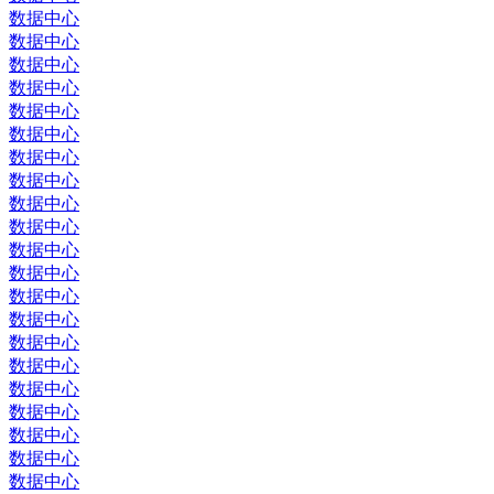
数据中心
数据中心
数据中心
数据中心
数据中心
数据中心
数据中心
数据中心
数据中心
数据中心
数据中心
数据中心
数据中心
数据中心
数据中心
数据中心
数据中心
数据中心
数据中心
数据中心
数据中心