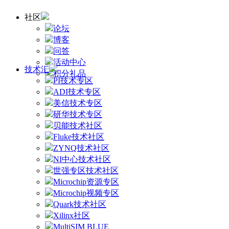
社区
论坛
博客
问答
活动中心
技术汇
积分礼品
PI技术专区
ADI技术专区
美信技术专区
研华技术专区
贝能技术社区
Fluke技术社区
ZYNQ技术社区
NI中心技术社区
世强专区技术社区
Microchip资源专区
Microchip视频专区
Quark技术社区
Xilinx社区
MultiSIM BLUE