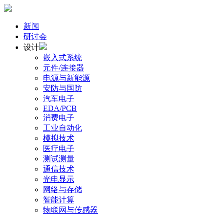
新闻
研讨会
设计
嵌入式系统
元件/连接器
电源与新能源
安防与国防
汽车电子
EDA/PCB
消费电子
工业自动化
模拟技术
医疗电子
测试测量
通信技术
光电显示
网络与存储
智能计算
物联网与传感器