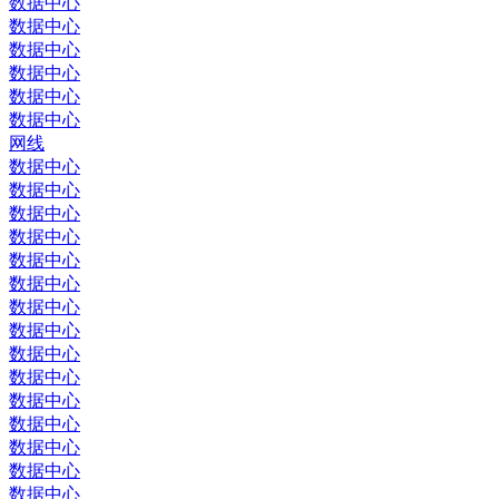
数据中心
数据中心
数据中心
数据中心
数据中心
数据中心
网线
数据中心
数据中心
数据中心
数据中心
数据中心
数据中心
数据中心
数据中心
数据中心
数据中心
数据中心
数据中心
数据中心
数据中心
数据中心