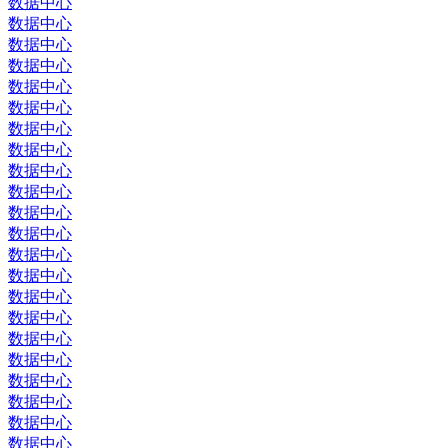
数据中心
数据中心
数据中心
数据中心
数据中心
数据中心
数据中心
数据中心
数据中心
数据中心
数据中心
数据中心
数据中心
数据中心
数据中心
数据中心
数据中心
数据中心
数据中心
数据中心
数据中心
数据中心