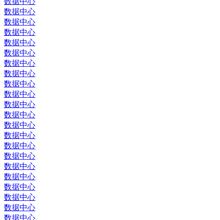
数据中心
数据中心
数据中心
数据中心
数据中心
数据中心
数据中心
数据中心
数据中心
数据中心
数据中心
数据中心
数据中心
数据中心
数据中心
数据中心
数据中心
数据中心
数据中心
数据中心
数据中心
数据中心