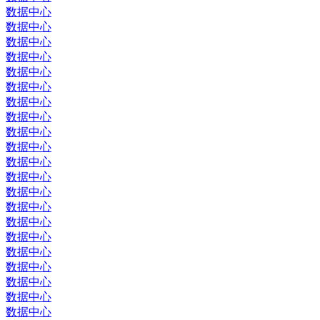
数据中心
数据中心
数据中心
数据中心
数据中心
数据中心
数据中心
数据中心
数据中心
数据中心
数据中心
数据中心
数据中心
数据中心
数据中心
数据中心
数据中心
数据中心
数据中心
数据中心
数据中心