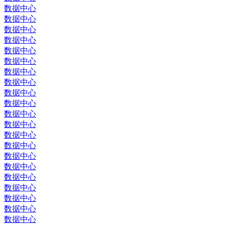
数据中心
数据中心
数据中心
数据中心
数据中心
数据中心
数据中心
数据中心
数据中心
数据中心
数据中心
数据中心
数据中心
数据中心
数据中心
数据中心
数据中心
数据中心
数据中心
数据中心
数据中心