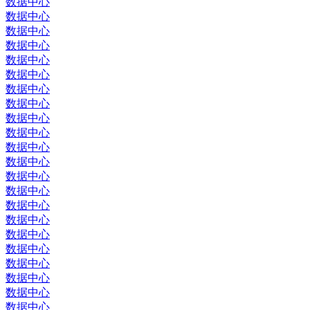
数据中心
数据中心
数据中心
数据中心
数据中心
数据中心
数据中心
数据中心
数据中心
数据中心
数据中心
数据中心
数据中心
数据中心
数据中心
数据中心
数据中心
数据中心
数据中心
数据中心
数据中心
数据中心