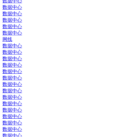
数据中心
数据中心
数据中心
数据中心
数据中心
数据中心
网线
数据中心
数据中心
数据中心
数据中心
数据中心
数据中心
数据中心
数据中心
数据中心
数据中心
数据中心
数据中心
数据中心
数据中心
数据中心