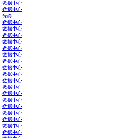
数据中心
数据中心
光缆
数据中心
数据中心
数据中心
数据中心
数据中心
数据中心
数据中心
数据中心
数据中心
数据中心
数据中心
数据中心
数据中心
数据中心
数据中心
数据中心
数据中心
数据中心