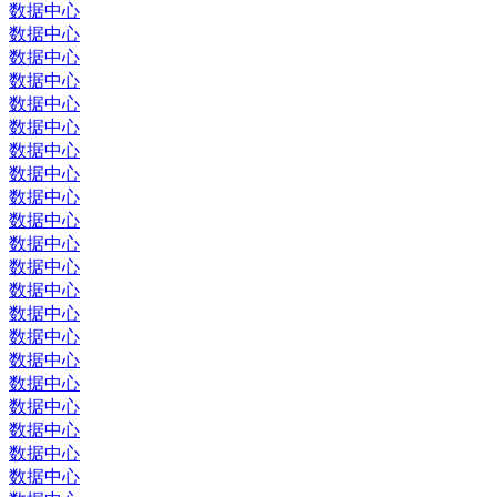
数据中心
数据中心
数据中心
数据中心
数据中心
数据中心
数据中心
数据中心
数据中心
数据中心
数据中心
数据中心
数据中心
数据中心
数据中心
数据中心
数据中心
数据中心
数据中心
数据中心
数据中心