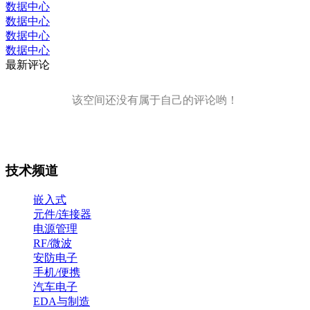
数据中心
数据中心
数据中心
数据中心
最新评论
该空间还没有属于自己的评论哟！
技术频道
嵌入式
元件/连接器
电源管理
RF/微波
安防电子
手机/便携
汽车电子
EDA与制造