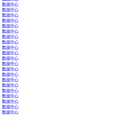
数据中心
数据中心
数据中心
数据中心
数据中心
数据中心
数据中心
数据中心
数据中心
数据中心
数据中心
数据中心
数据中心
数据中心
数据中心
数据中心
数据中心
数据中心
数据中心
数据中心
数据中心