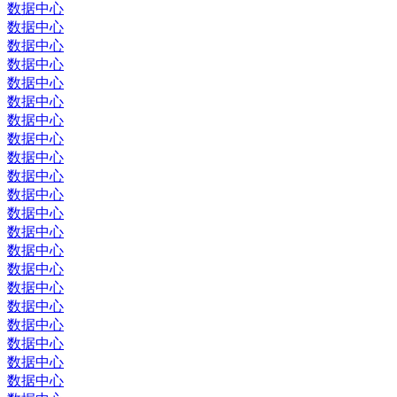
数据中心
数据中心
数据中心
数据中心
数据中心
数据中心
数据中心
数据中心
数据中心
数据中心
数据中心
数据中心
数据中心
数据中心
数据中心
数据中心
数据中心
数据中心
数据中心
数据中心
数据中心