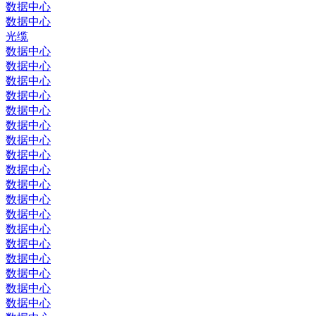
数据中心
数据中心
光缆
数据中心
数据中心
数据中心
数据中心
数据中心
数据中心
数据中心
数据中心
数据中心
数据中心
数据中心
数据中心
数据中心
数据中心
数据中心
数据中心
数据中心
数据中心