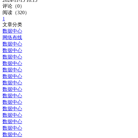
2024-11-15 10:15
评论（0）
阅读（320）
1
文章分类
数据中心
网络布线
数据中心
数据中心
数据中心
数据中心
数据中心
数据中心
数据中心
数据中心
数据中心
数据中心
数据中心
数据中心
数据中心
数据中心
数据中心