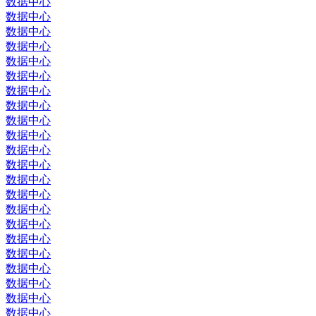
数据中心
数据中心
数据中心
数据中心
数据中心
数据中心
数据中心
数据中心
数据中心
数据中心
数据中心
数据中心
数据中心
数据中心
数据中心
数据中心
数据中心
数据中心
数据中心
数据中心
数据中心
数据中心