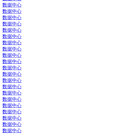
数据中心
数据中心
数据中心
数据中心
数据中心
数据中心
数据中心
数据中心
数据中心
数据中心
数据中心
数据中心
数据中心
数据中心
数据中心
数据中心
数据中心
数据中心
数据中心
数据中心
数据中心