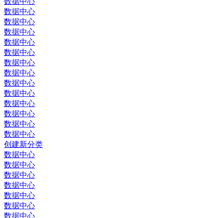
数据中心
数据中心
数据中心
数据中心
数据中心
数据中心
数据中心
数据中心
数据中心
数据中心
数据中心
数据中心
数据中心
数据中心
创建新分类
数据中心
数据中心
数据中心
数据中心
数据中心
数据中心
数据中心