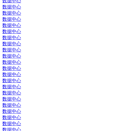
数据中心
数据中心
数据中心
数据中心
数据中心
数据中心
数据中心
数据中心
数据中心
数据中心
数据中心
数据中心
数据中心
数据中心
数据中心
数据中心
数据中心
数据中心
数据中心
数据中心
数据中心
数据中心