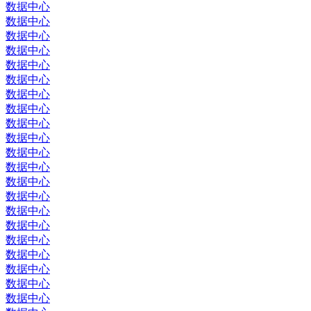
数据中心
数据中心
数据中心
数据中心
数据中心
数据中心
数据中心
数据中心
数据中心
数据中心
数据中心
数据中心
数据中心
数据中心
数据中心
数据中心
数据中心
数据中心
数据中心
数据中心
数据中心