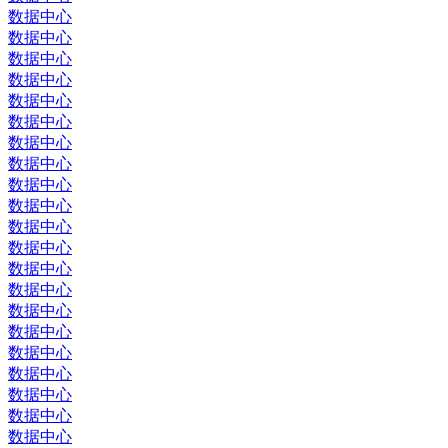
数据中心
数据中心
数据中心
数据中心
数据中心
数据中心
数据中心
数据中心
数据中心
数据中心
数据中心
数据中心
数据中心
数据中心
数据中心
数据中心
数据中心
数据中心
数据中心
数据中心
数据中心