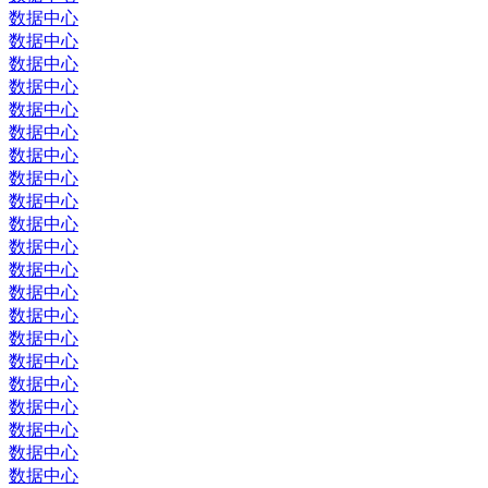
数据中心
数据中心
数据中心
数据中心
数据中心
数据中心
数据中心
数据中心
数据中心
数据中心
数据中心
数据中心
数据中心
数据中心
数据中心
数据中心
数据中心
数据中心
数据中心
数据中心
数据中心