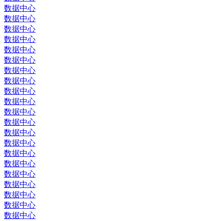
数据中心
数据中心
数据中心
数据中心
数据中心
数据中心
数据中心
数据中心
数据中心
数据中心
数据中心
数据中心
数据中心
数据中心
数据中心
数据中心
数据中心
数据中心
数据中心
数据中心
数据中心