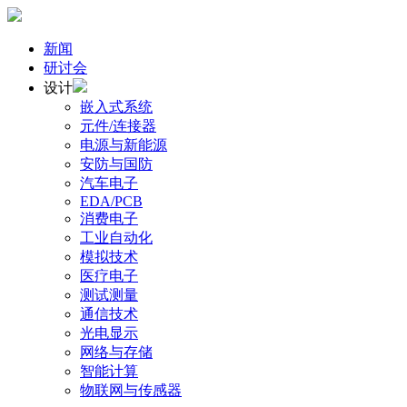
新闻
研讨会
设计
嵌入式系统
元件/连接器
电源与新能源
安防与国防
汽车电子
EDA/PCB
消费电子
工业自动化
模拟技术
医疗电子
测试测量
通信技术
光电显示
网络与存储
智能计算
物联网与传感器