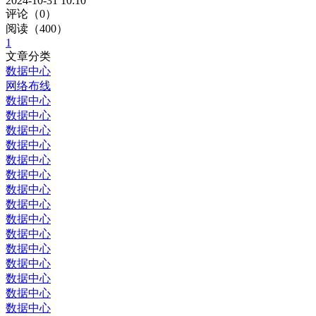
2024-10-31 10:10
评论（0）
阅读（400）
1
文章分类
数据中心
网络布线
数据中心
数据中心
数据中心
数据中心
数据中心
数据中心
数据中心
数据中心
数据中心
数据中心
数据中心
数据中心
数据中心
数据中心
数据中心