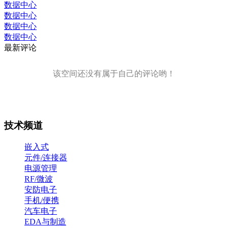
数据中心
数据中心
数据中心
数据中心
最新评论
该空间还没有属于自己的评论哟！
技术频道
嵌入式
元件/连接器
电源管理
RF/微波
安防电子
手机/便携
汽车电子
EDA与制造