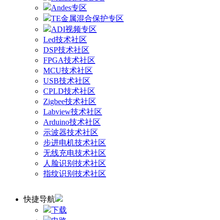
Andes专区
TE金属混合保护专区
ADI视频专区
Led技术社区
DSP技术社区
FPGA技术社区
MCU技术社区
USB技术社区
CPLD技术社区
Zigbee技术社区
Labview技术社区
Arduino技术社区
示波器技术社区
步进电机技术社区
无线充电技术社区
人脸识别技术社区
指纹识别技术社区
快捷导航
下载